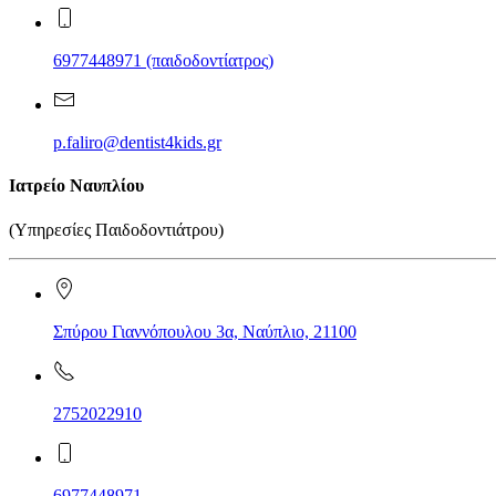
6977448971 (παιδοδοντίατρος)
p.faliro@dentist4kids.gr
Ιατρείο Ναυπλίου
(Υπηρεσίες Παιδοδοντιάτρου)
Σπύρου Γιαννόπουλου 3α, Ναύπλιο, 21100
2752022910
6977448971