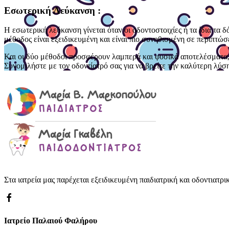
Εσωτερική Λεύκανση :
Η εσωτερική λεύκανση γίνεται όταν οι οδοντοστοιχίες ή τα ίδια τα 
μέθοδος είναι εξειδικευμένη και είναι πιο συνηθισμένη σε περιπτώσ
Και οι δύο μέθοδοι προσφέρουν λαμπερά και φυσικά αποτελέσματα, 
Συνομιλήστε με τον οδοντίατρό σας για να βρείτε την καλύτερη λύση
Στα ιατρεία μας παρέχεται εξειδικευμένη παιδιατρική και οδοντιατρι
Ιατρείο Παλαιού Φαλήρου