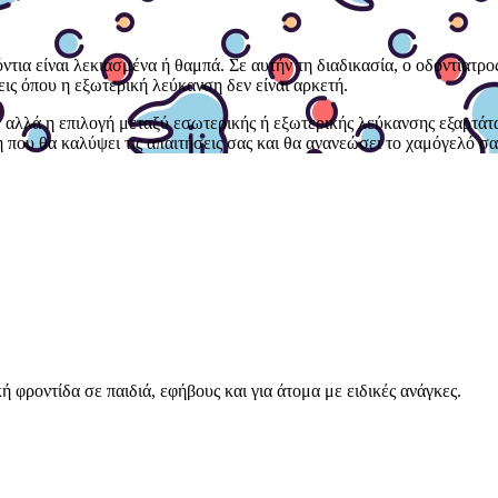
δόντια είναι λεκιασμένα ή θαμπά. Σε αυτήν τη διαδικασία, ο οδοντίατρ
εις όπου η εξωτερική λεύκανση δεν είναι αρκετή.
αλλά η επιλογή μεταξύ εσωτερικής ή εξωτερικής λεύκανσης εξαρτάται 
 που θα καλύψει τις απαιτήσεις σας και θα ανανεώσει το χαμόγελό σα
κή φροντίδα σε παιδιά, εφήβους και για άτομα με ειδικές ανάγκες.