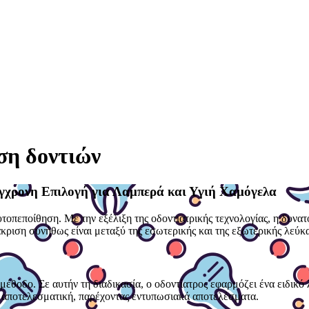
ση δοντιών
γχρονη Επιλογή για Λαμπερά και Υγιή Χαμόγελα
οπεποίθηση. Με την εξέλιξη της οδοντιατρικής τεχνολογίας, η δυνατό
άκριση συνήθως είναι μεταξύ της εσωτερικής και της εξωτερικής λεύκ
έθοδο. Σε αυτήν τη διαδικασία, ο οδοντίατρος εφαρμόζει ένα ειδικό 
και αποτελεσματική, παρέχοντας εντυπωσιακά αποτελέσματα.