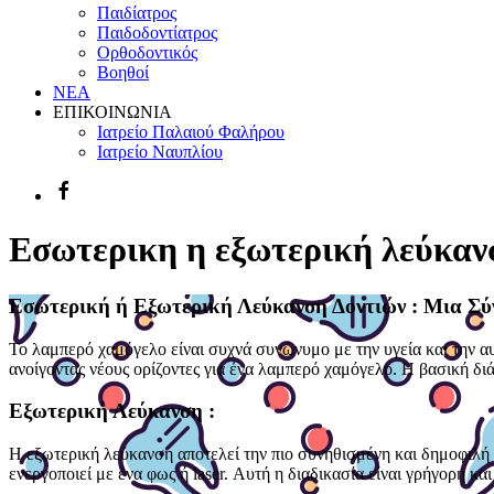
Παιδίατρος
Παιδοδοντίατρος
Ορθοδοντικός
Βοηθοί
ΝΕΑ
ΕΠΙΚΟΙΝΩΝΙΑ
Ιατρείο Παλαιού Φαλήρου
Ιατρείο Ναυπλίου
Εσωτερικη η εξωτερική λεύκαν
Εσωτερική ή Εξωτερική Λεύκανση Δοντιών : Μια Σύ
Το λαμπερό χαμόγελο είναι συχνά συνώνυμο με την υγεία και την αυτ
ανοίγοντας νέους ορίζοντες για ένα λαμπερό χαμόγελο. Η βασική δι
Εξωτερική Λεύκανση :
Η εξωτερική λεύκανση αποτελεί την πιο συνηθισμένη και δημοφιλή μ
ενεργοποιεί με ένα φως ή laser. Αυτή η διαδικασία είναι γρήγορη 