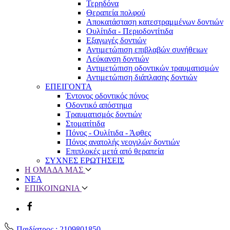
Τερηδόνα
Θεραπεία πολφού
Αποκατάσταση κατεστραμμένων δοντιών
Ουλίτιδα - Περιοδοντίτιδα
Εξαγωγές δοντιών
Αντιμετώπιση επιβλαβών συνήθειων
Λεύκανση δοντιών
Αντιμετώπιση οδοντικών τραυματισμών
Αντιμετώπιση διάπλασης δοντιών
ΕΠΕΙΓΟΝΤΑ
Έντονος οδοντικός πόνος
Οδοντικό απόστημα
Τραυματισμός δοντιών
Στοματίτιδα
Πόνος - Ουλίτιδα - Άφθες
Πόνος ανατολής νεογιλών δοντιών
Επιπλοκές μετά από θεραπεία
ΣΥΧΝΕΣ ΕΡΩΤΗΣΕΙΣ
Η ΟΜΑΔΑ ΜΑΣ
ΝΕΑ
ΕΠΙΚΟΙΝΩΝΙΑ
Παιδίατρος : 2109801850