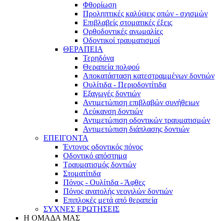
Φθορίωση
Προληπτικές καλύψεις οπών - σχισμών
Επιβλαβείς στοματικές έξεις
Ορθοδοντικές ανωμαλίες
Οδοντικοί τραυματισμοί
ΘΕΡΑΠΕΙΑ
Τερηδόνα
Θεραπεία πολφού
Αποκατάσταση κατεστραμμένων δοντιών
Ουλίτιδα - Περιοδοντίτιδα
Εξαγωγές δοντιών
Αντιμετώπιση επιβλαβών συνήθειων
Λεύκανση δοντιών
Αντιμετώπιση οδοντικών τραυματισμών
Αντιμετώπιση διάπλασης δοντιών
ΕΠΕΙΓΟΝΤΑ
Έντονος οδοντικός πόνος
Οδοντικό απόστημα
Τραυματισμός δοντιών
Στοματίτιδα
Πόνος - Ουλίτιδα - Άφθες
Πόνος ανατολής νεογιλών δοντιών
Επιπλοκές μετά από θεραπεία
ΣΥΧΝΕΣ ΕΡΩΤΗΣΕΙΣ
Η ΟΜΑΔΑ ΜΑΣ