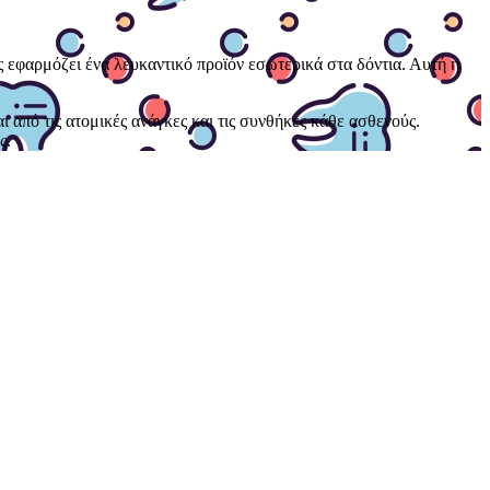
ος εφαρμόζει ένα λευκαντικό προϊόν εσωτερικά στα δόντια. Αυτή η
από τις ατομικές ανάγκες και τις συνθήκες κάθε ασθενούς.
ς.